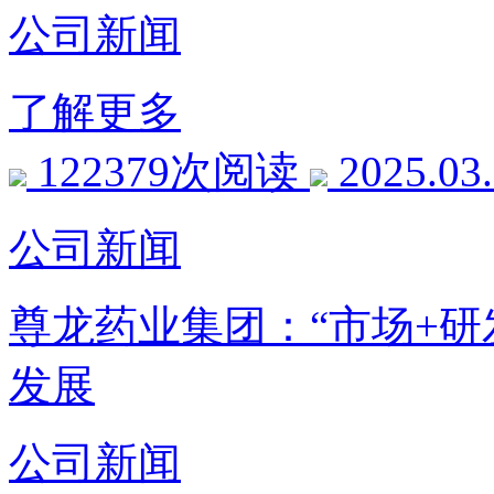
公司新闻
了解更多
122379次阅读
2025.03
公司新闻
尊龙药业集团：“市场+研
发展
公司新闻