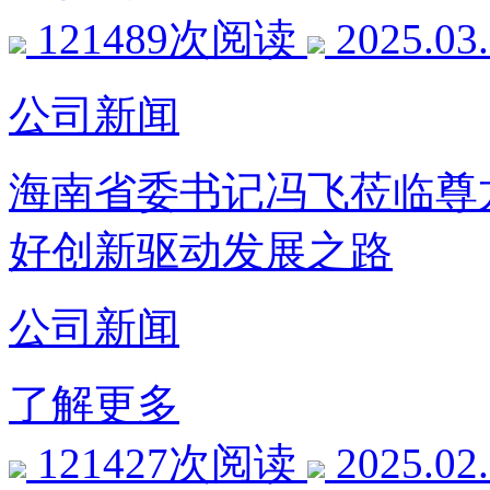
121489次阅读
2025.03
公司新闻
海南省委书记冯飞莅临尊
好创新驱动发展之路
公司新闻
了解更多
121427次阅读
2025.02