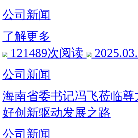
公司新闻
了解更多
121489次阅读
2025.03
公司新闻
海南省委书记冯飞莅临尊
好创新驱动发展之路
公司新闻