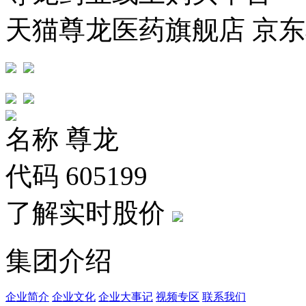
天猫尊龙医药旗舰店 京
名称
尊龙
代码
605199
了解实时股价
集团介绍
企业简介
企业文化
企业⼤事记
视频专区
联系我们