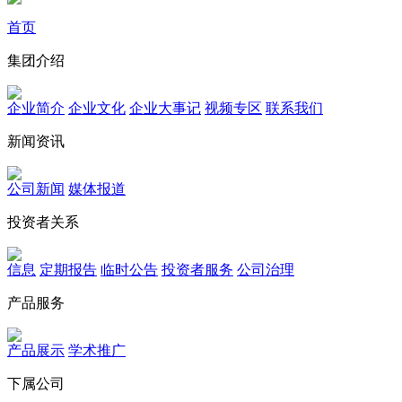
首页
集团介绍
企业简介
企业文化
企业⼤事记
视频专区
联系我们
新闻资讯
公司新闻
媒体报道
投资者关系
信息
定期报告
临时公告
投资者服务
公司治理
产品服务
产品展示
学术推广
下属公司