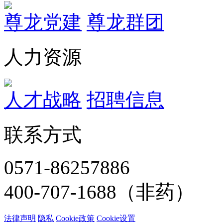
尊龙党建
尊龙群团
人力资源
人才战略
招聘信息
联系方式
0571-86257886
400-707-1688（非药）
法律声明
隐私
Cookie政策
Cookie设置