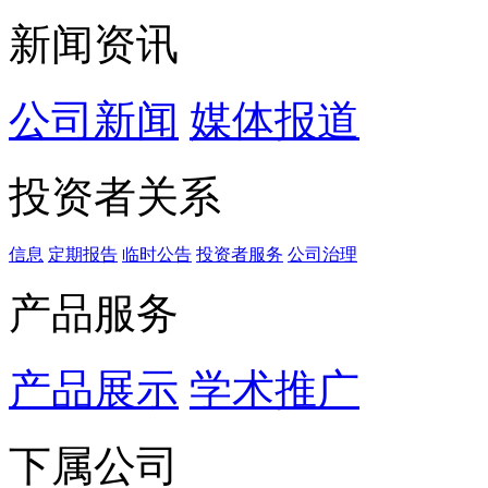
新闻资讯
公司新闻
媒体报道
投资者关系
信息
定期报告
临时公告
投资者服务
公司治理
产品服务
产品展示
学术推广
下属公司