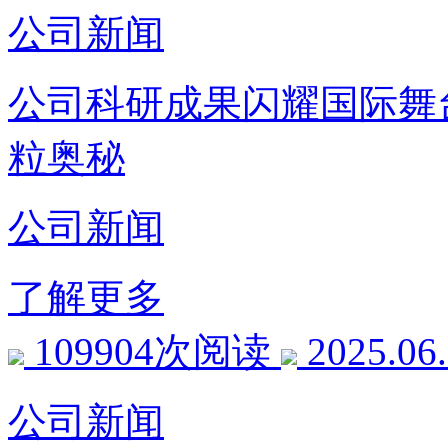
公司新闻
公司科研成果闪耀国际舞
粒奥秘
公司新闻
了解更多
109904次阅读
2025.06
公司新闻