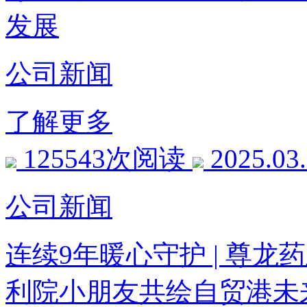
发展
公司新闻
了解更多
125543次阅读
2025.03
公司新闻
连续9年暖心守护 | 尊
利院小朋友共绘自贸港未