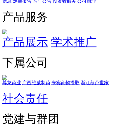
信息
定期报告
临时公告
投资者服务
公司治理
产品服务
产品展示
学术推广
下属公司
尊龙药业
广西维威制药
来宾药物提取
浙江葫芦世家
社会责任
党建与群团