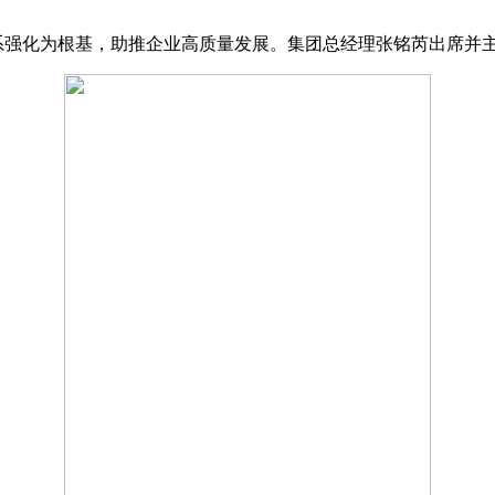
体系强化为根基，助推企业高质量发展。集团总经理张铭芮出席并