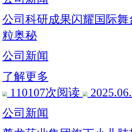
公司科研成果闪耀国际舞
粒奥秘
公司新闻
了解更多
110107次阅读
2025.06
公司新闻