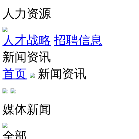
人力资源
人才战略
招聘信息
新闻资讯
首页
新闻资讯
媒体新闻
全部