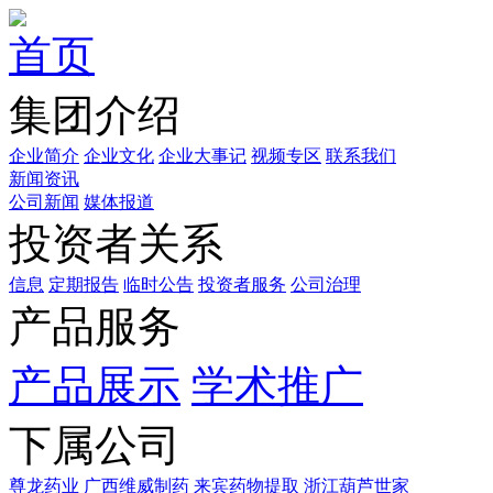
首页
集团介绍
企业简介
企业文化
企业⼤事记
视频专区
联系我们
新闻资讯
公司新闻
媒体报道
投资者关系
信息
定期报告
临时公告
投资者服务
公司治理
产品服务
产品展示
学术推广
下属公司
尊龙药业
广西维威制药
来宾药物提取
浙江葫芦世家