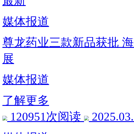
最新
媒体报道
尊龙药业三款新品获批 
展
媒体报道
了解更多
120951次阅读
2025.03