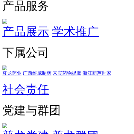
产品服务
产品展示
学术推广
下属公司
尊龙药业
广西维威制药
来宾药物提取
浙江葫芦世家
社会责任
党建与群团