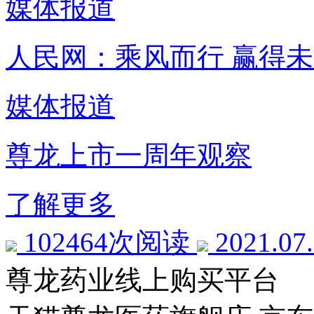
媒体报道
人民网：乘风而行 赢得
媒体报道
尊龙上市一周年观察
了解更多
102464次阅读
2021.07
尊龙药业线上购买平台