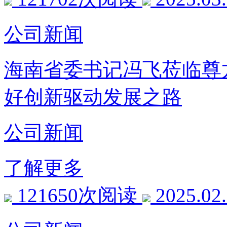
公司新闻
海南省委书记冯飞莅临尊
好创新驱动发展之路
公司新闻
了解更多
121650次阅读
2025.02