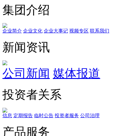
集团介绍
企业简介
企业文化
企业⼤事记
视频专区
联系我们
新闻资讯
公司新闻
媒体报道
投资者关系
信息
定期报告
临时公告
投资者服务
公司治理
产品服务