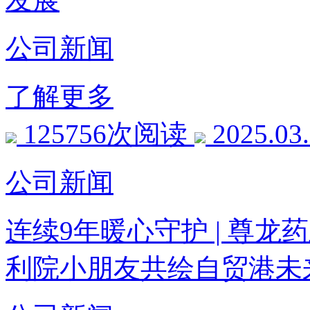
公司新闻
了解更多
125756次阅读
2025.03
公司新闻
连续9年暖心守护 | 尊
利院小朋友共绘自贸港未