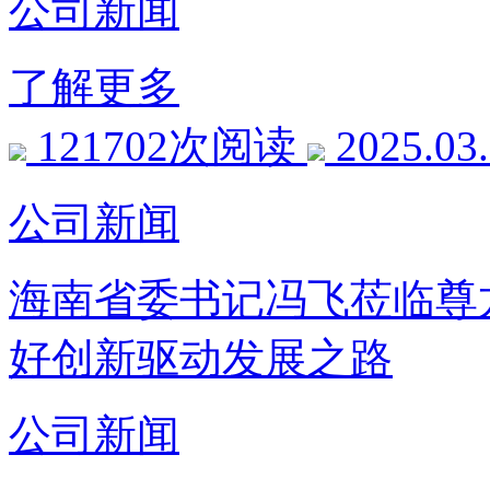
公司新闻
了解更多
121702次阅读
2025.03
公司新闻
海南省委书记冯飞莅临尊
好创新驱动发展之路
公司新闻