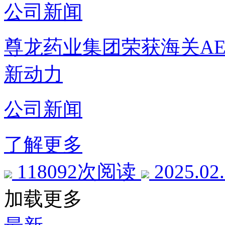
公司新闻
尊龙药业集团荣获海关A
新动力
公司新闻
了解更多
118092次阅读
2025.02
加载更多