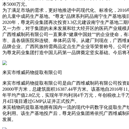
本5000万元。
为了满足市场的需求，更好地推进中药现代化、标准化，2016
的儿童中成药生产基地。“尊龙”品牌系列药品南宁生产基地项目占地
2020年，尊龙药业集团再次投资3.3亿元建设南宁生产基地二
又一力作，对于集团的未来发展和壮大经开区的医药产业规模
广西维威制药有限公司一直秉承“健康中国娃””的企业使命，
市、县各级医院和连锁、单体药店等。从建厂到现在，广西维
品牌企业、广西民族特需商品定点生产企业等荣誉称号。公司
为尊龙药业集团打造中国儿药第一品牌奠定坚实基础。今后将
来宾市维威药物提取有限公司
来宾市维威药物提取有限公司是由广西维威制药有限公司投资
20000平方米，总建筑面积16387.44平方米。该基地自20
年平均产值2.8亿元，实现年平均利润4千万元，年创税收上千万
月4日项目通过GMP认证并正式投产。
来宾植物药提取基地拥有国内一流的现代中药数字化提取生产线
化利用。该生产基地投产后，尊龙药业集团将依托广西维威制
发展。