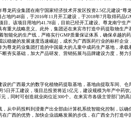
年尊龙药业集团在南宁国家经济技术开发区投资2.5亿元建设“
约48亩，于2016年11月开工建设，于2018年7月取得药品GM
期项目。该项目用地约41.78亩，目前已经开工建设。尊龙南宁
具有重大战略意义。此外，集团还在来宾市打造中药提取物生产
有着智能化的生产线，严格实行GMP质量保证体系，确保卓越的
威以稳健的发展速度迅速崛起，成长为广西医药行业的标杆企业
作为尊龙药业集团打造的中国最大的儿童中成药生产基地，承载
不断夯实基础，加大产品研发、营销拓展与品牌建设力度，努力
建设的广西最大的数字化植物药提取基地，基地由提取车间、仓
16年11月5日开工建设，项目总投资将近1亿元，建设规模为年产中药
元，同时可创造就业岗位近300个。在来宾市各级主管部门的高度重视
，从中药投料到浸膏产出全部由计算机系统智能化控制，以确保
药在广西的优势，加快企业战略发展的步伐，在广西全力打造中