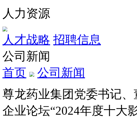
人力资源
人才战略
招聘信息
公司新闻
首页
公司新闻
尊龙药业集团党委书记、
企业论坛“2024年度十大