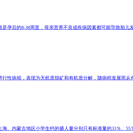
就是孕后的8-38周里，母亲营养不良或疾病因素都可能导致胎儿
进行性病损，表现为无机质脱矿和有机质分解，随病程发展而从色
上海、内蒙古地区小学生钙的摄人量分别只有标准量的33％、55