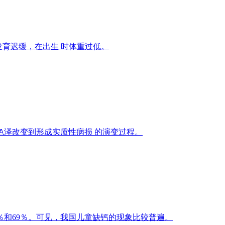
发育迟缓，在出生 时体重过低。
泽改变到形成实质性病损 的演变过程。
％和69％。可见，我国儿童缺钙的现象比较普遍。