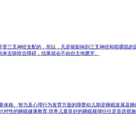
是受三叉神经支配的，所以，凡是能影响到三叉神经和咀嚼肌的因
动来去除咬合障碍，结果就会不由自主地磨牙。
童体格、智力及心理行为发育方面的障婴幼儿期是睡眠发展及睡眠
针对性的睡眠健康教育,培养儿童良好的睡眠规律往往是首选措