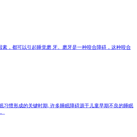
素，都可以引起睡觉磨 牙。磨牙是一种咬合障碍，这种咬合
习惯形成的关键时期, 许多睡眠障碍源于儿童早期不良的睡眠
施。