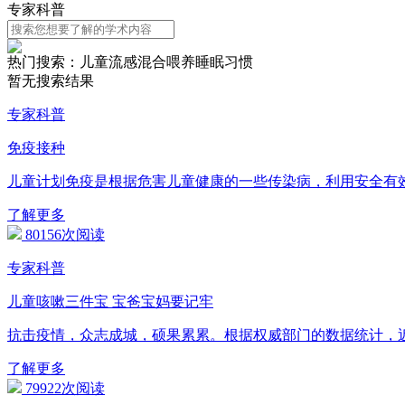
专家科普
热门搜索：
儿童流感
混合喂养
睡眠习惯
暂无搜索结果
专家科普
免疫接种
儿童计划免疫是根据危害儿童健康的一些传染病，利用安全有
了解更多
80156次阅读
专家科普
儿童咳嗽三件宝 宝爸宝妈要记牢
抗击疫情，众志成城，硕果累累。根据权威部门的数据统计，
了解更多
79922次阅读