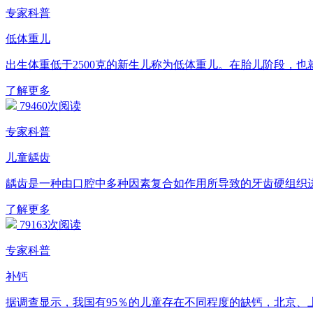
专家科普
低体重儿
出生体重低于2500克的新生儿称为低体重儿。在胎儿阶段，也
了解更多
79460次阅读
专家科普
儿童龋齿
龋齿是一种由口腔中多种因素复合如作用所导致的牙齿硬组织
了解更多
79163次阅读
专家科普
补钙
据调查显示，我国有95％的儿童存在不同程度的缺钙，北京、