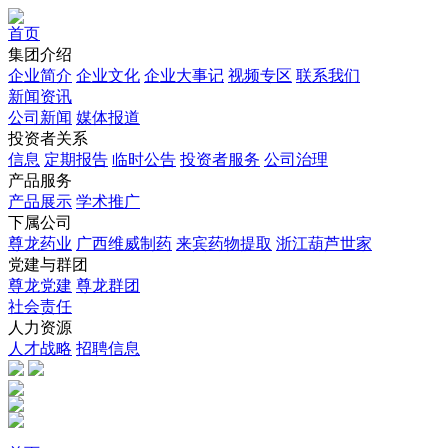
首页
集团介绍
企业简介
企业文化
企业⼤事记
视频专区
联系我们
新闻资讯
公司新闻
媒体报道
投资者关系
信息
定期报告
临时公告
投资者服务
公司治理
产品服务
产品展示
学术推广
下属公司
尊龙药业
广西维威制药
来宾药物提取
浙江葫芦世家
党建与群团
尊龙党建
尊龙群团
社会责任
人力资源
人才战略
招聘信息