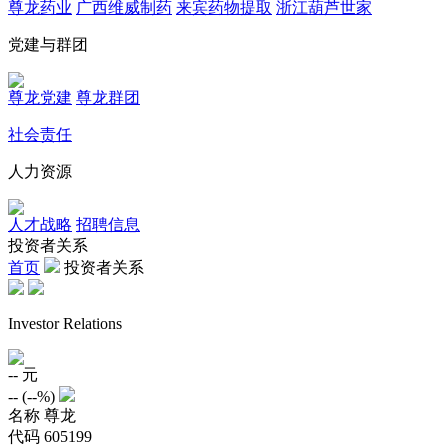
尊龙药业
广西维威制药
来宾药物提取
浙江葫芦世家
党建与群团
尊龙党建
尊龙群团
社会责任
人力资源
人才战略
招聘信息
投资者关系
首页
投资者关系
Investor Relations
--
元
--
(
--%
)
名称
尊龙
代码
605199