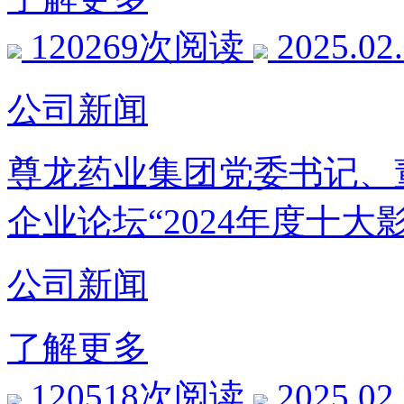
120269次阅读
2025.02
公司新闻
尊龙药业集团党委书记、
企业论坛“2024年度十大
公司新闻
了解更多
120518次阅读
2025.02