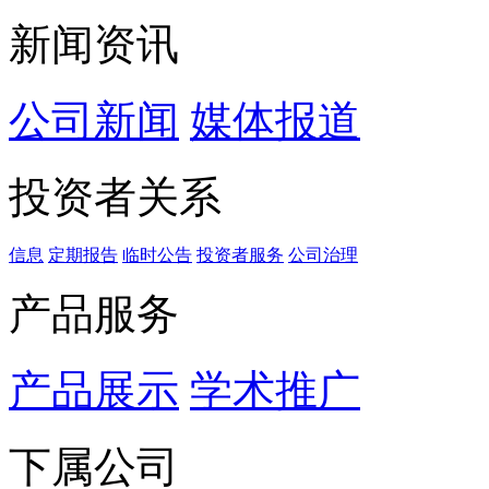
新闻资讯
公司新闻
媒体报道
投资者关系
信息
定期报告
临时公告
投资者服务
公司治理
产品服务
产品展示
学术推广
下属公司