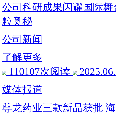
公司科研成果闪耀国际舞
粒奥秘
公司新闻
了解更多
110107次阅读
2025.06
媒体报道
尊龙药业三款新品获批 