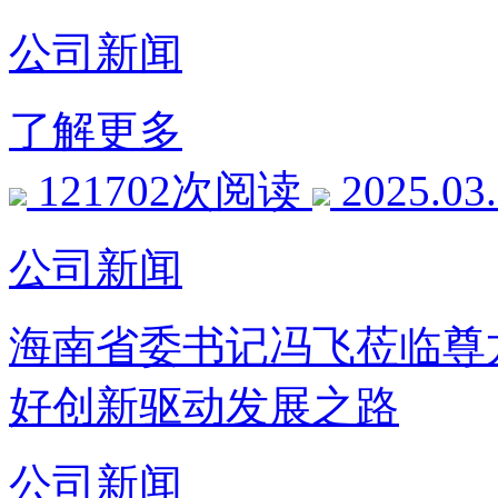
公司新闻
了解更多
121702次阅读
2025.03
公司新闻
海南省委书记冯飞莅临尊
好创新驱动发展之路
公司新闻