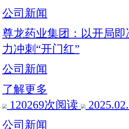
公司新闻
尊龙药业集团：以开局即
力冲刺“开门红”
公司新闻
了解更多
120269次阅读
2025.02
公司新闻