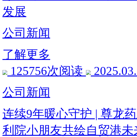
发展
公司新闻
了解更多
125756次阅读
2025.03
公司新闻
连续9年暖心守护 | 尊
利院小朋友共绘自贸港未