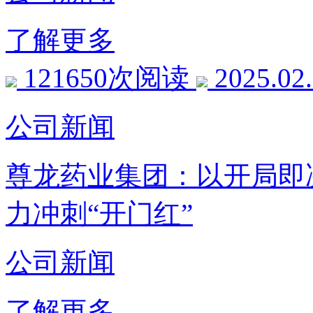
了解更多
121650次阅读
2025.02
公司新闻
尊龙药业集团：以开局即
力冲刺“开门红”
公司新闻
了解更多